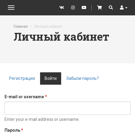
VK
Instagram
YouTube
│
Cart
Search
User
Toggle
navigation
Перейти к основному содержанию
Главная
Личный кабинет
Личный кабинет
Регистрация
Войти
(активная
Забыли пароль?
Главные вкладки
вкладка)
E-mail or username
*
Enter your e-mail address or username.
Пароль
*