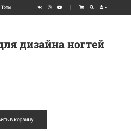
Топы
VK
Instagram
YouTube
│
Cart
Search
User
для дизайна ногтей
ить в корзину