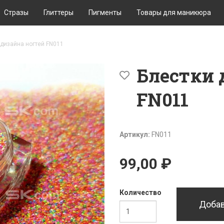
Стразы
Глиттеры
Пигменты
Товары для маникюра
 дизайна ногтей FN011
Блестки 
FN011
Артикул:
FN011
99,00 ₽
Количество
Добав