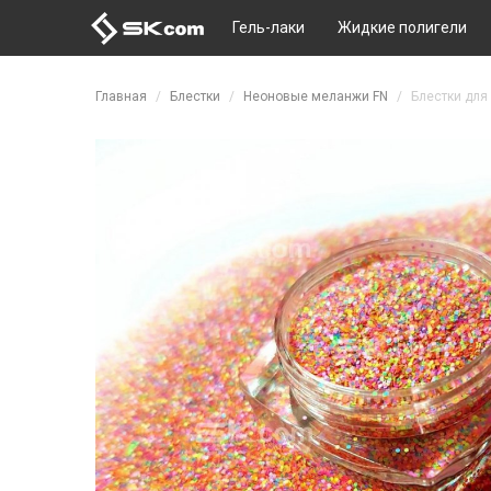
Гель-лаки
Жидкие полигели
Перейти к основному содержанию
Главная
Блестки
Неоновые меланжи FN
Блестки для