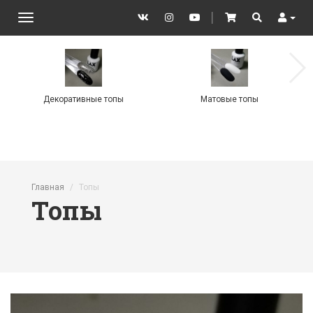
VK
Instagram
YouTube
│
Cart
Search
User
Toggle
navigation
Декоративные топы
Матовые топы
Перейти к основному содержанию
Главная
Топы
Топы