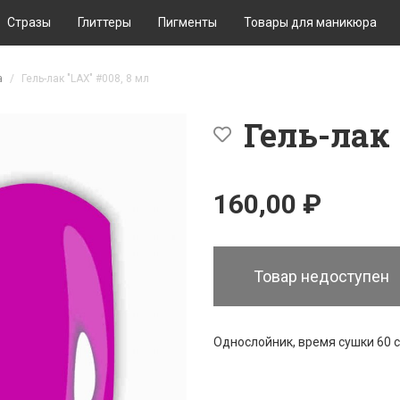
Стразы
Глиттеры
Пигменты
Товары для маникюра
а
Гель-лак "LAX" #008, 8 мл
Гель-лак 
160,00 ₽
Товар недоступен
Однослойник, время сушки 60 с