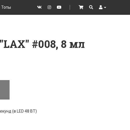
Топы
VK
Instagram
YouTube
│
Cart
Search
User
"LAX" #008, 8 мл
екунд (в LED 48 ВТ)