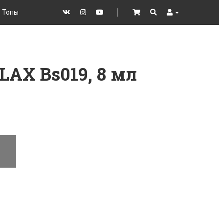
Топы
VK
Instagram
YouTube
│
Cart
Search
User
LAX Bs019, 8 мл