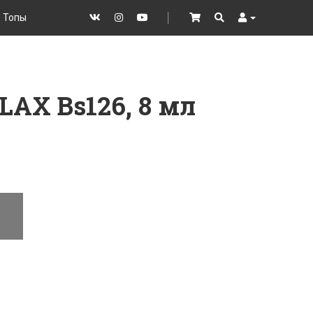
Топы
VK
Instagram
YouTube
│
Cart
Search
User
LAX Bs126, 8 мл