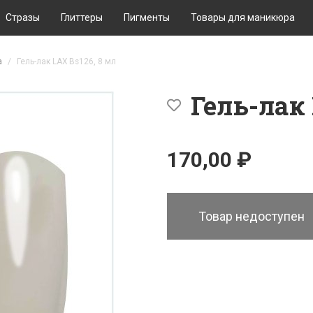
Стразы
Глиттеры
Пигменты
Товары для маникюра
а
Гель-лак LAX Bs126, 8 мл
Гель-лак 
170,00 ₽
Товар недоступен