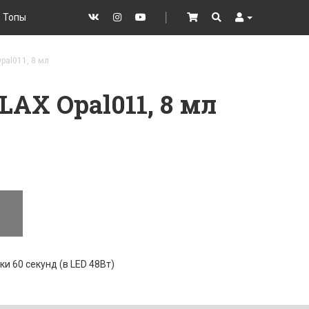
Топы
VK
Instagram
YouTube
│
Cart
Search
User
Opal011, 8 мл
LAX Opal011, 8 мл
ки 60 секунд (в LED 48Вт)