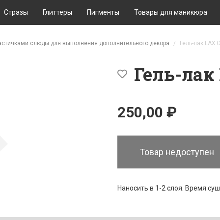
Стразы
Глиттеры
Пигменты
Товары для маникюра
частичками слюды для выполнения дополнительного декора
Гель-лак LAX 
Гель-лак 
250,00 ₽
Товар недоступен
Наносить в 1-2 слоя. Время суш