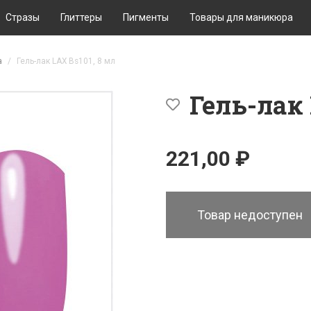
Стразы
Глиттеры
Пигменты
Товары для маникюра
а
Гель-лак LAX Bs101, 8 мл
Гель-лак 
221,00 ₽
Товар недоступен