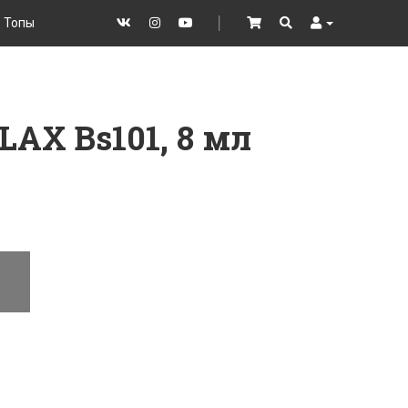
Топы
VK
Instagram
YouTube
│
Cart
Search
User
LAX Bs101, 8 мл