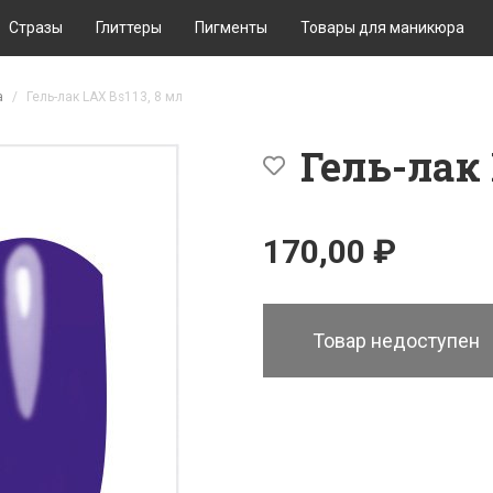
Стразы
Глиттеры
Пигменты
Товары для маникюра
а
Гель-лак LAX Bs113, 8 мл
Гель-лак 
170,00 ₽
Товар недоступен