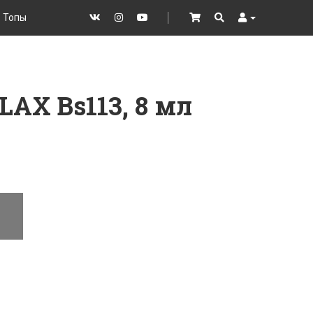
Топы
VK
Instagram
YouTube
│
Cart
Search
User
LAX Bs113, 8 мл