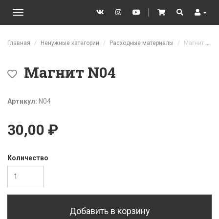
VK
Instagram
YouTube
│
Cart
Search
User
Toggle
navigation
Перейти к основному содержанию
Главная
Ненужные категории
Расходные материалы
Магнит N04
Магнит N04
Артикул:
N04
30,00 ₽
Количество
Добавить в корзину