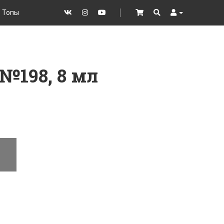
Топы
VK
Instagram
YouTube
│
Cart
Search
User
 №198, 8 мл