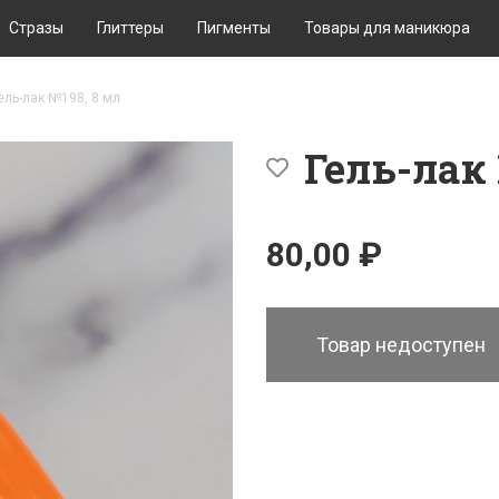
Стразы
Глиттеры
Пигменты
Товары для маникюра
ель-лак №198, 8 мл
Гель-лак
80,00 ₽
Товар недоступен