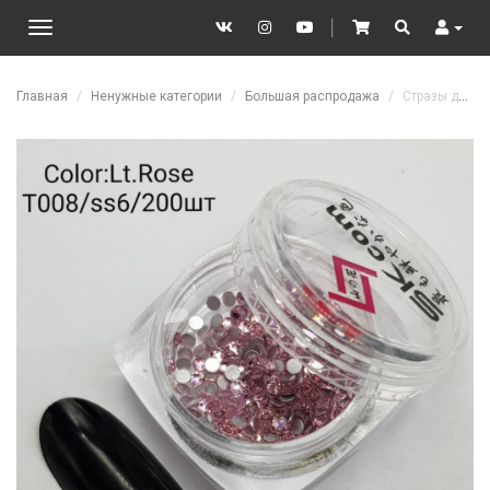
VK
Instagram
YouTube
│
Cart
Search
User
Toggle
navigation
Перейти к основному содержанию
Главная
Ненужные категории
Большая распродажа
Стразы для дизайна ногтей Lt. Rose T008/ss6/200