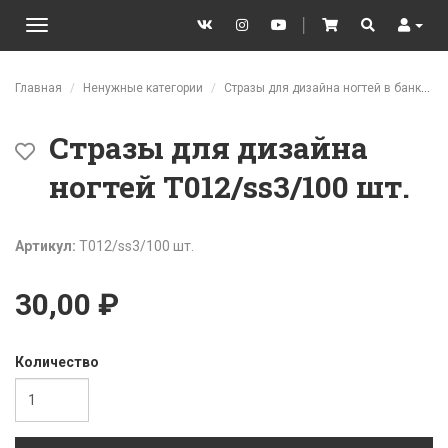
VK
Instagram
YouTube
│
Cart
Search
User
Toggle
navigation
Перейти к основному содержанию
Главная
Ненужные категории
Стразы для дизайна ногтей в банках
Стразы для дизайна
ногтей T012/ss3/100 шт.
Артикул:
T012/ss3/100 шт.
30,00 ₽
Количество