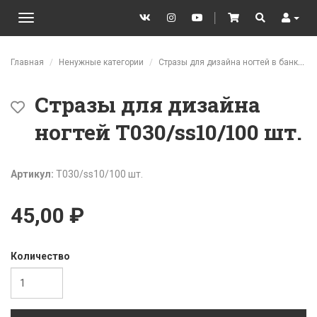
VK
Instagram
YouTube
│
Cart
Search
User
Toggle
navigation
Перейти к основному содержанию
Главная
Ненужные категории
Стразы для дизайна ногтей в банках
Стразы для дизайна
ногтей T030/ss10/100 шт.
Артикул:
T030/ss10/100 шт.
45,00 ₽
Количество