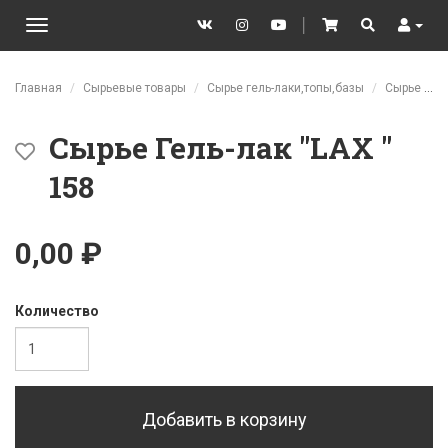
VK
Instagram
YouTube
│
Cart
Search
User
Toggle
navigation
Перейти к основному содержанию
Главная
Сырьевые товары
Сырье гель-лаки,топы,базы
Сырье LAX
Сырье Гель-лак "LAX "
158
0,00 ₽
Количество
Добавить в корзину