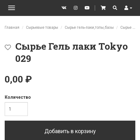
VK
Instagram
YouTube
│
Cart
Search
User
Toggle
navigation
Перейти к основному содержанию
Главная
Сырьевые товары
Сырье гель-лаки,топы,базы
Сырье Гель лаки Tokyo
Сырье Гель лаки Tokyo
029
0,00 ₽
Количество
Добавить в корзину