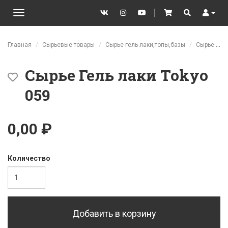
VK
Instagram
YouTube
│
Cart
Search
User
Toggle
navigation
Перейти к основному содержанию
Главная
Сырьевые товары
Сырье гель-лаки,топы,базы
Сырье Гель лаки Tokyo
Сырье Гель лаки Tokyo
059
0,00 ₽
Количество
Добавить в корзину