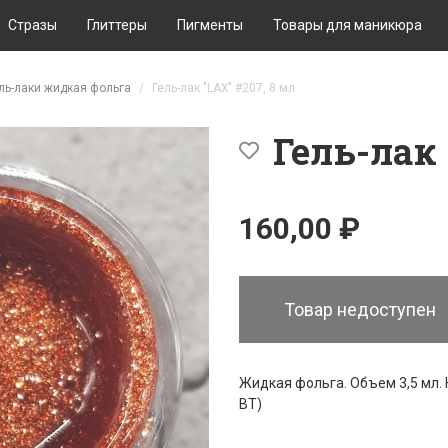
Стразы
Глиттеры
Пигменты
Товары для маникюра
ль-лаки жидкая фольга
Гель-лак "LAX" #207, 8 мл
Гель-лак 
160,00 ₽
Товар недоступен
Жидкая фольга. Объем 3,5 мл. Н
ВТ)