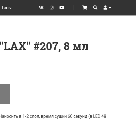
Топы
VK
Instagram
YouTube
│
Cart
Search
User
"LAX" #207, 8 мл
аносить в 1-2 слоя, время сушки 60 секунд (в LED 48