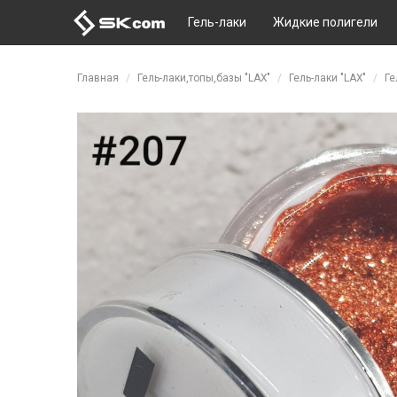
Гель-лаки
Жидкие полигели
Перейти к основному содержанию
Главная
Гель-лаки,топы,базы "LAX"
Гель-лаки "LAX"
Ге