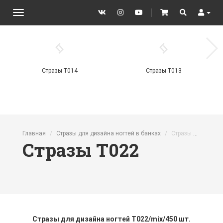
VK
Instagram
YouTube
│
Cart
Search
User
Toggle
navigation
Стразы T014
Стразы T013
Перейти к основному содержанию
Главная
Стразы для дизайна ногтей в банках
Стразы T022
Стразы T022
Стразы для дизайна ногтей T022/mix/450 шт.