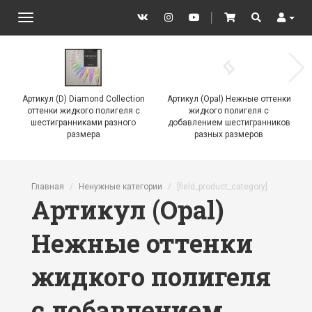
VK
Instagram
YouTube
│
Cart
Search
User
Toggle
navigation
Артикул (D) Diamond Collection
Артикул (Opal) Нежные оттенки
оттенки жидкого полигеля с
жидкого полигеля с
шестигранниками разного
добавлением шестигранников
размера
разных размеров
Перейти к основному содержанию
Главная
Ненужные категории
[field_product_category]
Артикул (Opal)
Нежные оттенки
жидкого полигеля
с добавлением