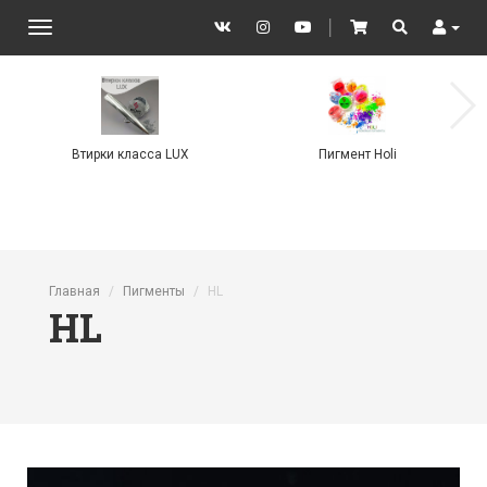
VK
Instagram
YouTube
│
Cart
Search
User
Toggle
navigation
Втирки класса LUX
Пигмент Holi
Перейти к основному содержанию
Главная
Пигменты
HL
HL