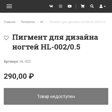
VK
Instagram
YouTube
│
Cart
Search
User
Toggle
navigation
Перейти к основному содержанию
Главная
Пигменты
HL
Пигмент для дизайна ногтей HL-002/0.5
Пигмент для дизайна
ногтей HL-002/0.5
Артикул:
HL-002
290,00 ₽
Товар недоступен