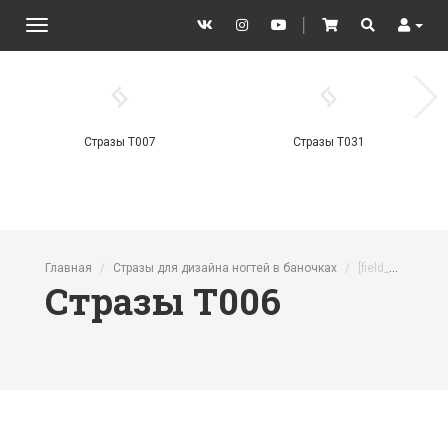
VK
Instagram
YouTube
│
Cart
Search
User
Toggle
navigation
Стразы T007
Стразы Т031
Перейти к основному содержанию
Главная
Стразы для дизайна ногтей в баночках
[field_product_category]
Стразы T006