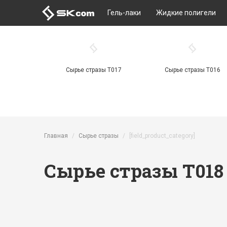
Гель-лаки
Жидкие полигели
Сырье стразы Т017
Сырье стразы Т016
Перейти к основному содержанию
Главная
Сырье стразы
[field_product_category]
Сырье стразы Т018