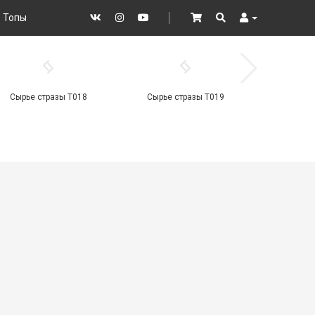
Топы
VK
Instagram
YouTube
│
Cart
Search
User
Сырье стразы Т018
Сырье стразы Т019
Сырье 